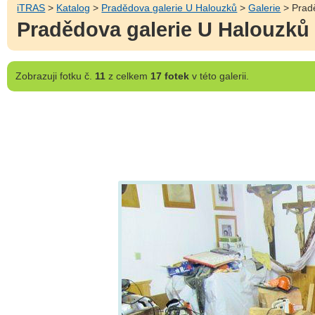
iTRAS
>
Katalog
>
Pradědova galerie U Halouzků
>
Galerie
> Pradě
Pradědova galerie U Halouzků -
Zobrazuji
fotku č.
11
z celkem
17 fotek
v této galerii.