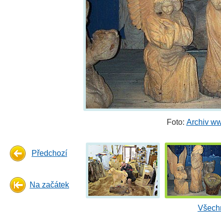
Foto:
Archiv ww
Předchozí
Na začátek
Všechn