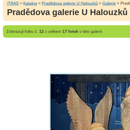
iTRAS
>
Katalog
>
Pradědova galerie U Halouzků
>
Galerie
> Pradě
Pradědova galerie U Halouzků 
Zobrazuji
fotku č.
12
z celkem
17 fotek
v této galerii.