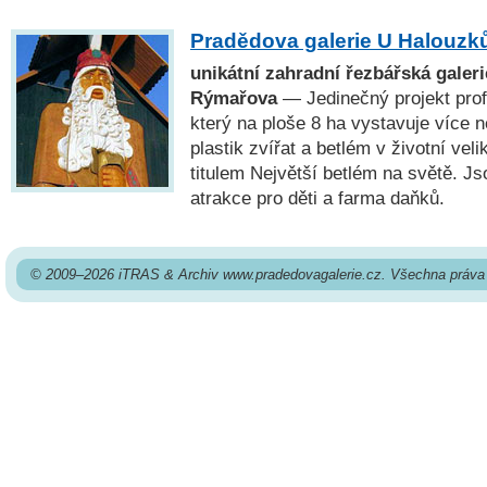
Pradědova galerie U Halouzk
unikátní zahradní řezbářská galeri
Rýmařova
— Jedinečný projekt prof
který na ploše 8 ha vystavuje více
plastik zvířat a betlém v životní veli
titulem Největší betlém na světě. J
atrakce pro děti a farma daňků.
© 2009–2026 iTRAS & Archiv www.pradedovagalerie.cz. Všechna práva