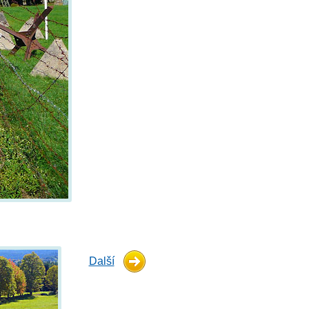
Další