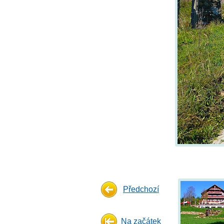
Předchozí
Na začátek