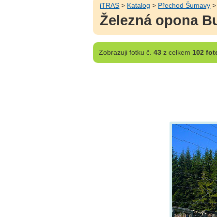
iTRAS
>
Katalog
>
Přechod Šumavy
Železná opona B
Zobrazuji
fotku č.
43
z celkem
102 fot