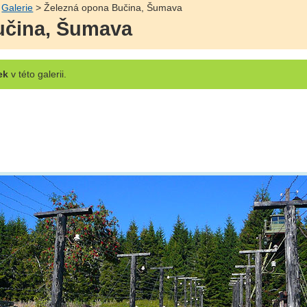
>
Galerie
> Železná opona Bučina, Šumava
učina, Šumava
ek
v této galerii.