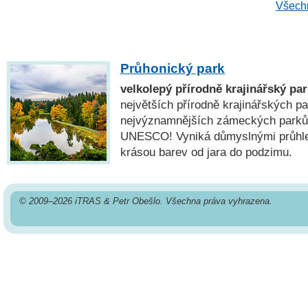
Všechn
Průhonický park
velkolepý přírodně krajinářský p
největších přírodně krajinářských p
nejvýznamnějších zámeckých parků
UNESCO! Vyniká důmyslnými průhl
krásou barev od jara do podzimu.
© 2009–2026 iTRAS & Petr Obešlo. Všechna práva vyhrazena.