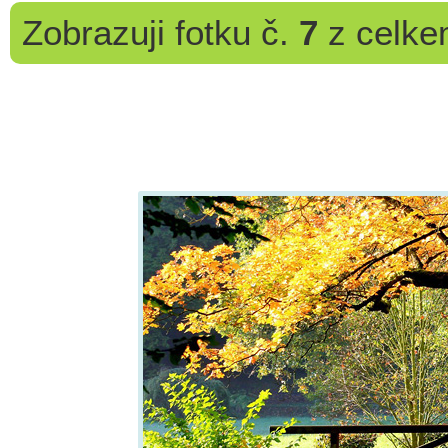
Zobrazuji
fotku č.
7
z celk