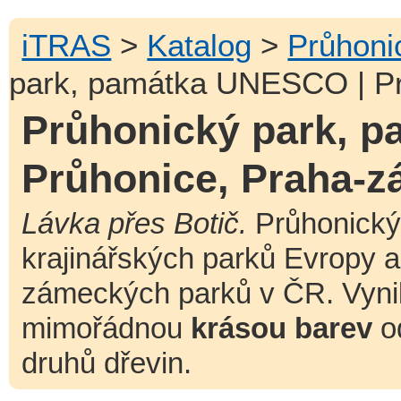
iTRAS
>
Katalog
>
Průhoni
park, památka UNESCO | Pr
Průhonický park, 
Průhonice, Praha-z
Lávka přes Botič.
Průhonický 
krajinářských parků Evropy 
zámeckých parků v ČR. Vyni
mimořádnou
krásou barev
od
druhů dřevin.