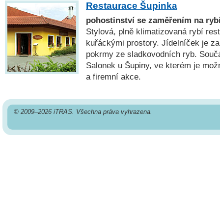
Restaurace Šupinka
pohostinství se zaměřením na rybí
Stylová, plně klimatizovaná rybí re
kuřáckými prostory. Jídelníček je 
pokrmy ze sladkovodních ryb. Součá
Salonek u Šupiny, ve kterém je mož
a firemní akce.
© 2009–2026 iTRAS. Všechna práva vyhrazena.