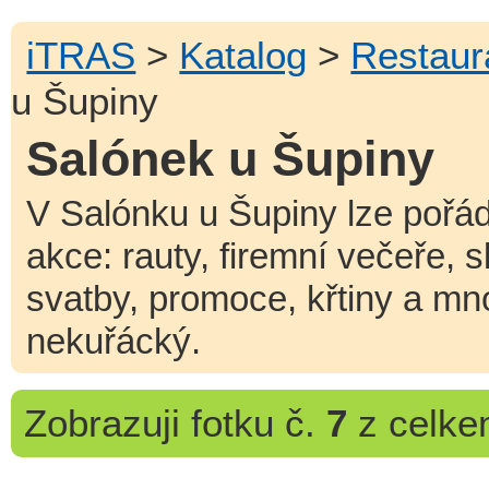
iTRAS
>
Katalog
>
Restaur
u Šupiny
Salónek u Šupiny
V Salónku u Šupiny lze pořád
akce: rauty, firemní večeře, s
svatby, promoce, křtiny a mno
nekuřácký.
Zobrazuji
fotku č.
7
z celk