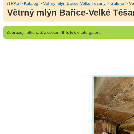
iTRAS
>
Katalog
>
Větrný mlýn Bařice-Velké Těšany
>
Galerie
> Vě
Větrný mlýn Bařice-Velké Těša
Zobrazuji
fotku č.
2
z celkem
8 fotek
v této galerii.