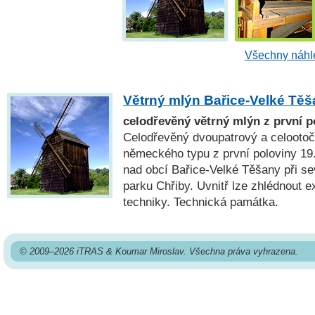
Všechny náhle
Větrný mlýn Bařice-Velké Tě
celodřevěný větrný mlýn z první po
Celodřevěný dvoupatrový a celootoč
německého typu z první poloviny 19. 
nad obcí Bařice-Velké Těšany při se
parku Chřiby. Uvnitř lze zhlédnout 
techniky. Technická památka.
© 2009–2026 iTRAS & Koumar Miroslav. Všechna práva vyhrazena.