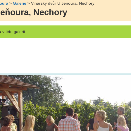
ňoura
>
Galerie
> Vinařský dvůr U Jeňoura, Nechory
Jeňoura, Nechory
k
v této galerii.