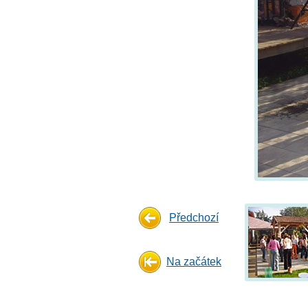
Předchozí
Na začátek