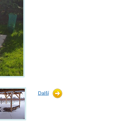
Další