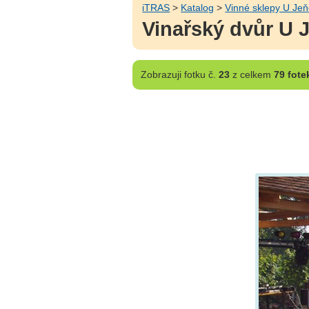
iTRAS
>
Katalog
>
Vinné sklepy U Je
Vinařský dvůr U 
Zobrazuji
fotku č.
23
z celkem
79 fote