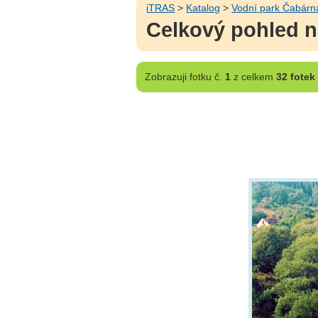
iTRAS
>
Katalog
>
Vodní park Čabárn
Celkový pohled n
Zobrazuji
fotku č.
1
z celkem
32 fotek