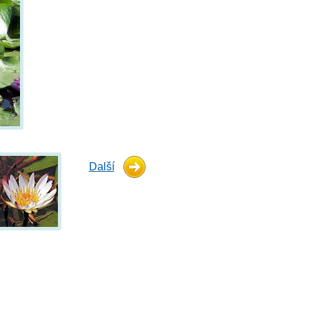
Další