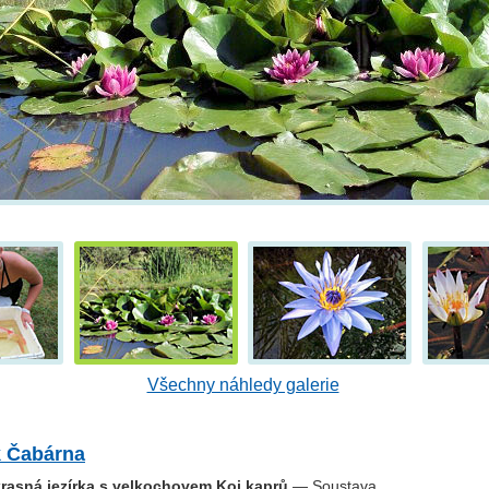
Všechny náhledy galerie
k Čabárna
krasná jezírka s velkochovem Koi kaprů
— Soustava