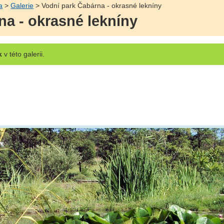
a
>
Galerie
> Vodní park Čabárna - okrasné lekníny
na - okrasné lekníny
k
v této galerii.