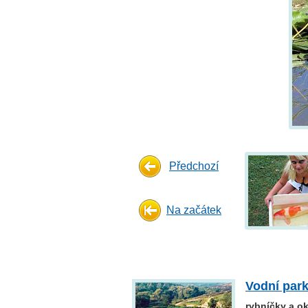
Předchozí
Na začátek
Vodní par
rybníčky a o