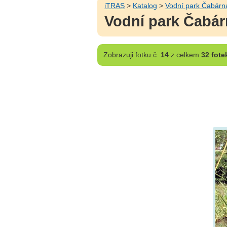
iTRAS
>
Katalog
>
Vodní park Čabárn
Vodní park Čabár
Zobrazuji
fotku č.
14
z celkem
32 fote