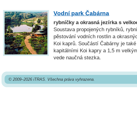
Vodní park Čabárna
rybníčky a okrasná jezírka s velk
Soustava propojených rybníků, rybní
pěstování vodních rostlin a okrasný
Koi kaprů. Součástí Čabárny je tak
kapitálními Koi kapry a 1,5 m velk
vede naučná stezka.
© 2009–2026 iTRAS. Všechna práva vyhrazena.