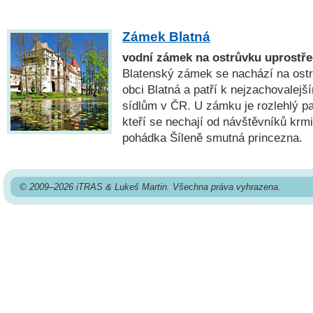
Zámek Blatná
vodní zámek na ostrůvku uprostř
Blatenský zámek se nachází na ost
obci Blatná a patří k nejzachovale
sídlům v ČR. U zámku je rozlehlý p
kteří se nechají od návštěvníků krmi
pohádka Šíleně smutná princezna.
© 2009–2026 iTRAS & Lukeš Martin. Všechna práva vyhrazena.