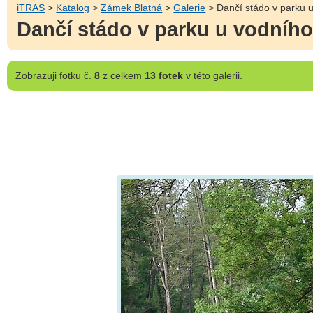
iTRAS
>
Katalog
>
Zámek Blatná
>
Galerie
> Dančí stádo v parku 
Dančí stádo v parku u vodníh
Zobrazuji
fotku č.
8
z celkem
13 fotek
v této galerii.