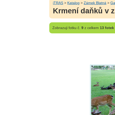
iTRAS
>
Katalog
>
Zámek Blatná
>
Ga
Krmení daňků v 
Zobrazuji
fotku č.
9
z celkem
13 fotek