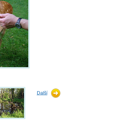
Další