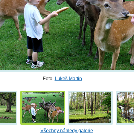
Foto:
Lukeš Martin
Všechny náhledy galerie