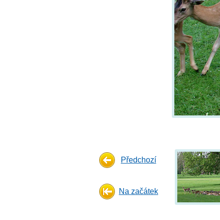
Předchozí
Na začátek