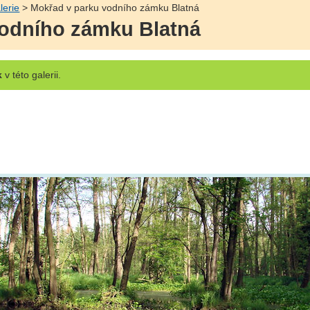
lerie
> Mokřad v parku vodního zámku Blatná
vodního zámku Blatná
k
v této galerii.