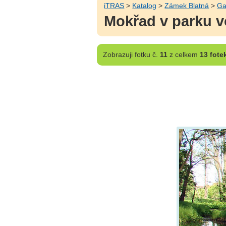
iTRAS
>
Katalog
>
Zámek Blatná
>
Ga
Mokřad v parku 
Zobrazuji
fotku č.
11
z celkem
13 fote