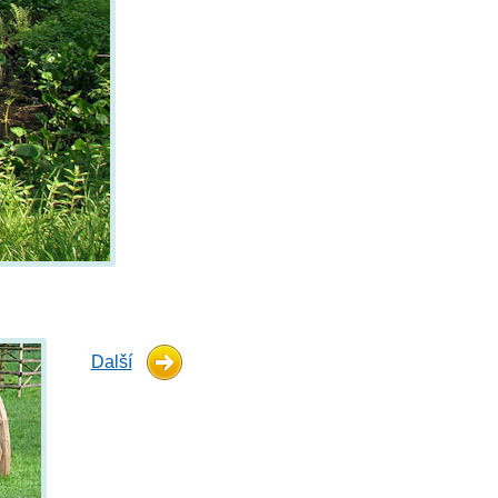
Další