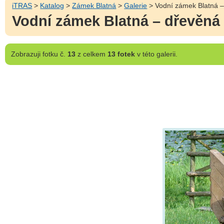
iTRAS
>
Katalog
>
Zámek Blatná
>
Galerie
> Vodní zámek Blatná –
Vodní zámek Blatná – dřevěná
Zobrazuji
fotku č.
13
z celkem
13 fotek
v této galerii.