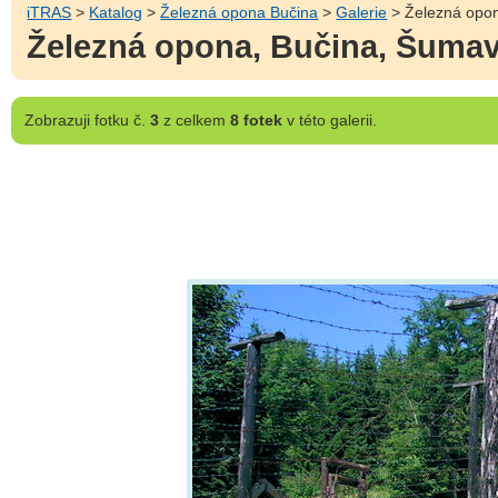
iTRAS
>
Katalog
>
Železná opona Bučina
>
Galerie
> Železná opo
Železná opona, Bučina, Šuma
Zobrazuji
fotku č.
3
z celkem
8 fotek
v této galerii.