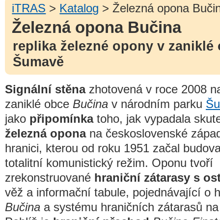
iTRAS
>
Katalog
> Železná opona Buči
Železná opona Bučina
replika železné opony v zaniklé
Šumavě
Signální stěna
zhotovená v roce 2008 n
zaniklé obce
Bučina
v národním parku
Šu
jako
připomínka
toho, jak vypadala skut
železná opona
na československé zápa
hranici, kterou od roku 1951 začal budova
totalitní komunistický režim. Oponu tvoří
zrekonstruované
hraniční zátarasy s os
věž a informační tabule, pojednávající o h
Bučina
a systému hraničních zátarasů na 