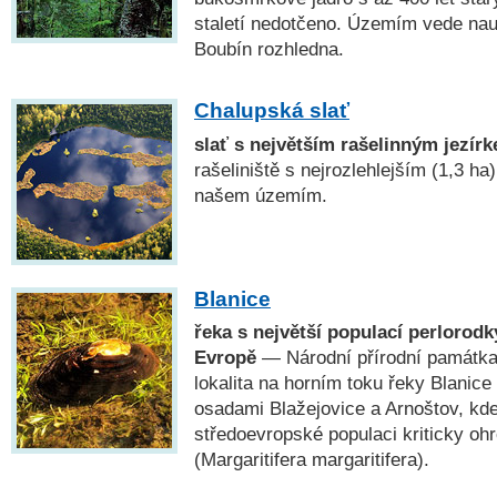
staletí nedotčeno. Územím vede nau
Boubín rozhledna.
Chalupská slať
slať s největším rašelinným jezír
rašeliniště s nejrozlehlejším (1,3 h
našem územím.
Blanice
řeka s největší populací perlorodky
Evropě
— Národní přírodní památk
lokalita na horním toku řeky Blanic
osadami Blažejovice a Arnoštov, kde 
středoevropské populaci kriticky oh
(Margaritifera margaritifera).