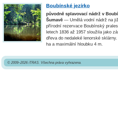
Boubínské jezírko
původně splavovací nádrž v Boub
Šumavě
— Umělá vodní nádrž na ji
přírodní rezervace Boubínský prale
letech 1836 až 1957 sloužila jako z
dřeva do nedaleké lenorské sklárny.
ha a maximální hloubku 4 m.
© 2009–2026 iTRAS. Všechna práva vyhrazena.