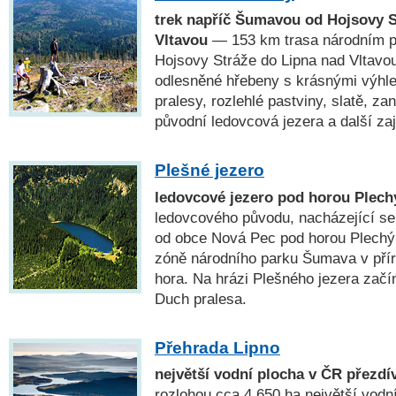
trek napříč Šumavou od Hojsovy S
Vltavou
— 153 km trasa národním 
Hojsovy Stráže do Lipna nad Vltavou
odlesněné hřebeny s krásnými výhl
pralesy, rozlehlé pastviny, slatě, za
původní ledovcová jezera a další za
Plešné jezero
ledovcové jezero pod horou Plec
ledovcového původu, nacházející se
od obce Nová Pec pod horou Plechý (
zóně národního parku Šumava v pří
hora. Na hrázi Plešného jezera začí
Duch pralesa.
Přehrada Lipno
největší vodní plocha v ČR přezd
rozlohou cca 4 650 ha největší vodn