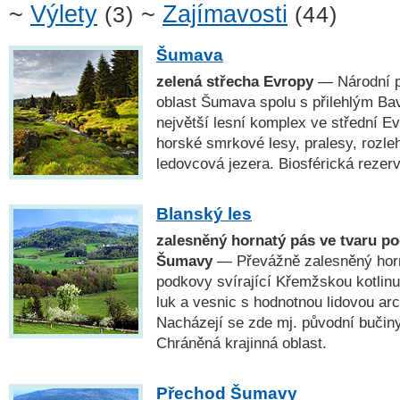
~
Výlety
~
Zajímavosti
(3)
(44)
Šumava
zelená střecha Evropy
— Národní p
oblast Šumava spolu s přilehlým Ba
největší lesní komplex ve střední E
horské smrkové lesy, pralesy, rozleh
ledovcová jezera. Biosférická rez
Blanský les
zalesněný hornatý pás ve tvaru p
Šumavy
— Převážně zalesněný horn
podkovy svírající Křemžskou kotlinu
luk a vesnic s hodnotnou lidovou a
Nacházejí se zde mj. původní bučin
Chráněná krajinná oblast.
Přechod Šumavy