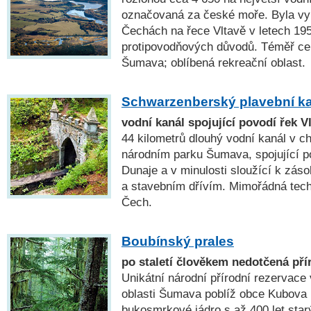
označovaná za české moře. Byla vy
Čechách na řece Vltavě v letech 19
protipovodňových důvodů. Téměř c
Šumava; oblíbená rekreační oblast.
Schwarzenberský plavební k
vodní kanál spojující povodí řek V
44 kilometrů dlouhý vodní kanál v ch
národním parku Šumava, spojující p
Dunaje a v minulosti sloužící k zás
a stavebním dřívím. Mimořádná tech
Čech.
Boubínský prales
po staletí člověkem nedotčená př
Unikátní národní přírodní rezervace
oblasti Šumava poblíž obce Kubova H
bukosmrkové jádro s až 400 let star