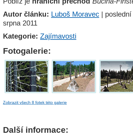
Poblíž je
hraniční přechod
Bučina-Finst
Autor článku:
Luboš Moravec
| poslední
srpna 2011
Kategorie:
Zajímavosti
Fotogalerie:
Zobrazit všech 8 fotek této galerie
Další informace: