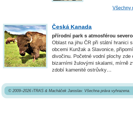
Všechny n
Česká Kanada
přírodní park s atmosférou sever
Oblast na jihu ČR při státní hranic
obcemi Kunžak a Slavonice, připomí
divočinu. Početné vodní plochy zde o
bizarními žulovými skalami, mírně 
zdobí kamenité ostrůvky…
© 2009–2026 iTRAS & Macháček Jaroslav. Všechna práva vyhrazena.