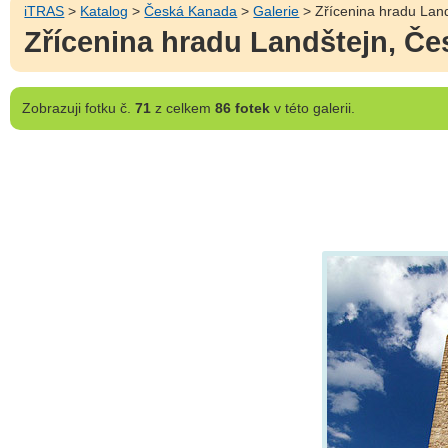
iTRAS
>
Katalog
>
Česká Kanada
>
Galerie
> Zřícenina hradu Lan
Zřícenina hradu Landštejn, Č
Zobrazuji
fotku č.
71
z celkem
86 fotek
v této galerii.