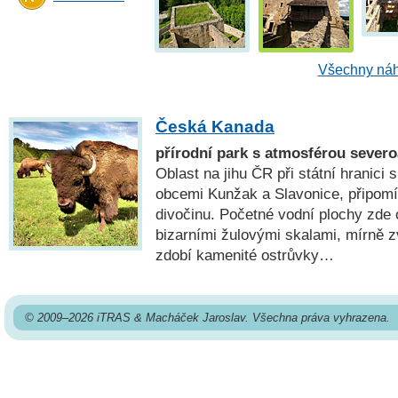
Všechny náh
Česká Kanada
přírodní park s atmosférou sever
Oblast na jihu ČR při státní hranic
obcemi Kunžak a Slavonice, připomí
divočinu. Početné vodní plochy zde o
bizarními žulovými skalami, mírně 
zdobí kamenité ostrůvky…
© 2009–2026 iTRAS & Macháček Jaroslav. Všechna práva vyhrazena.