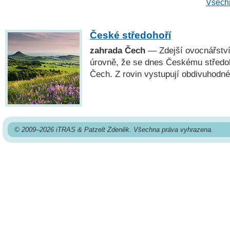
Všechn
České středohoří
zahrada Čech
— Zdejší ovocnářství
úrovně, že se dnes Českému středo
Čech. Z rovin vystupují obdivuhodné
© 2009–2026 iTRAS & Patzelt Zdeněk. Všechna práva vyhrazena.