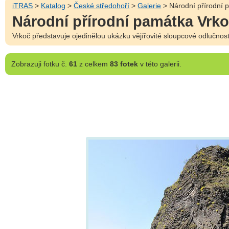
iTRAS
>
Katalog
>
České středohoří
>
Galerie
> Národní přírodní 
Národní přírodní památka Vrk
Vrkoč představuje ojedinělou ukázku vějířovité sloupcové odlučnost
Zobrazuji
fotku č.
61
z celkem
83 fotek
v této galerii.