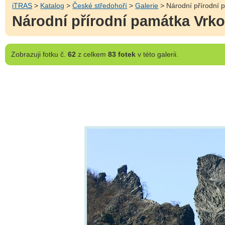
iTRAS
>
Katalog
>
České středohoří
>
Galerie
> Národní přírodní 
Národní přírodní památka Vrk
Zobrazuji
fotku č.
62
z celkem
83 fotek
v této galerii.