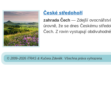
České středohoří
zahrada Čech
— Zdejší ovocnářství
úrovně, že se dnes Českému středo
Čech. Z rovin vystupují obdivuhodné
© 2009–2026 iTRAS & Kučera Zdeněk. Všechna práva vyhrazena.