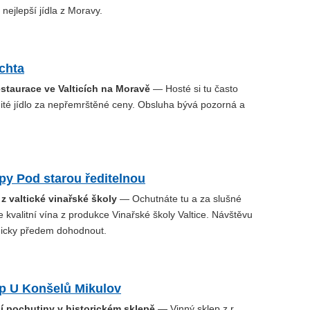
y nejlepší jídla z Moravy.
ychta
staurace ve Valticích na Moravě
— Hosté si tu často
ité jídlo za nepřemrštěné ceny. Obsluha bývá pozorná a
py Pod starou ředitelnou
z valtické vinařské školy
— Ochutnáte tu a za slušné
 kvalitní vína z produkce Vinařské školy Valtice. Návštěvu
onicky předem dohodnout.
ep U Konšelů Mikulov
í pochutiny v historickém sklepě
— Vinný sklep z r.