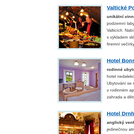
Valtické 
unikátní vinn
podzemní labyr
Valticích. Nab
s výkladem skl
firemní večírky
Hotel Bon
rodinné ubyt
hotel nedaleko
Ubytování se 
v rodinném ap
zahrada a dět
Hotel Drn
anglický ven
jedinečnou atm