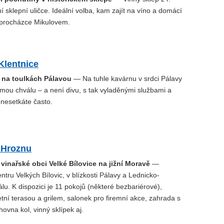
 sklepní uličce. Ideální volba, kam zajít na víno a domácí
procházce Mikulovem.
Klentnice
na toulkách Pálavou
— Na tuhle kavárnu v srdci Pálavy
amou chválu – a není divu, s tak vyladěnými službami a
 nesetkáte často.
 Hroznu
vinařské obci Velké Bílovice na jižní Moravě
—
ntru Velkých Bílovic, v blízkosti Pálavy a Lednicko-
álu. K dispozici je 11 pokojů (některé bezbariérové),
etní terasou a grilem, salonek pro firemní akce, zahrada s
vna kol, vinný sklípek aj.