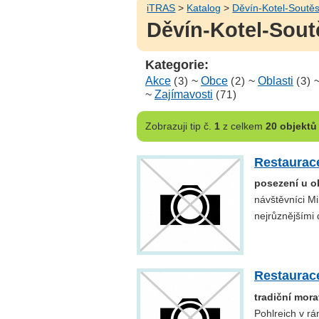
iTRAS
>
Katalog
>
Děvín-Kotel-Soutě
Děvín-Kotel-Soutě
Kategorie:
Akce
(3)
~
Obce
(2)
~
Oblasti
(3)
~
Zajímavosti
(71)
Zobrazuji
tip č.
1
z celkem
20 objektů
Restaurac
posezení u ob
návštěvníci Mi
nejrůznějšími 
Restaurac
tradiční mor
Pohlreich v rá