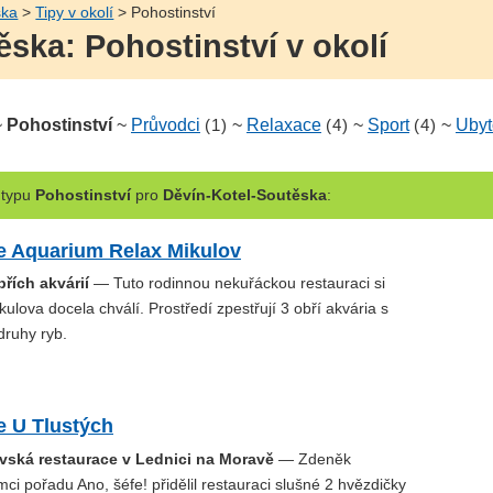
ska
>
Tipy v okolí
> Pohostinství
ska: Pohostinství v okolí
~
Pohostinství
~
Průvodci
(1)
~
Relaxace
(4)
~
Sport
(4)
~
Ubyt
typu
Pohostinství
pro
Děvín-Kotel-Soutěska
:
e Aquarium Relax Mikulov
řích akvárií
— Tuto rodinnou nekuřáckou restauraci si
kulova docela chválí. Prostředí zpestřují 3 obří akvária s
druhy ryb.
e U Tlustých
avská restaurace v Lednici na Moravě
— Zdeněk
mci pořadu Ano, šéfe! přidělil restauraci slušné 2 hvězdičky