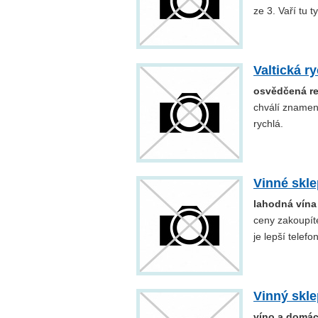
ze 3. Vaří tu t
Valtická r
osvědčená re
chválí znamen
rychlá.
Vinné skle
lahodná vína 
ceny zakoupíte
je lepší telef
Vinný skl
víno a domác