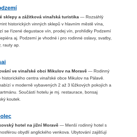
Podzemí
é sklepy a zážitková vinařská turistika
— Rozsáhlý
int historických vinných sklepů v hlavním městě vína,
ízí se řízené degustace vín, prodej vín, prohlídky Podzemí
epiéra aj. Podzemí je vhodné i pro rodinné oslavy, svatby,
, rauty ap.
sai
ování ve vinařské obci Mikulov na Moravě
— Rodinný
 historického centra vinařské obce Mikulov na Pálavě.
nabízí v moderně vybavených 2 až 3 lůžkových pokojích a
artmánu. Součástí hotelu je mj. restaurace, bonsaj
ský koutek.
holec
kovský hotel na jižní Moravě
— Menší rodinný hotel s
osférou obydlí anglického venkova. Ubytování zajišťují