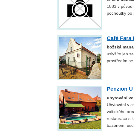
1883 v původní
pochoutky po 
Café Fara 
božská mana 
uslyšíte jen s
prostředím se
Penzion U
ubytování ve 
Ubytování v ce
valtického are
restaurace s l
bazénem, úscho