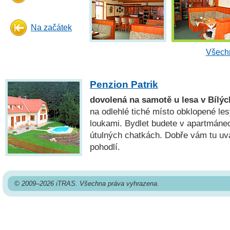
Na začátek
Všechn
Penzion Patrik
dovolená na samotě u lesa v Bílý
na odlehlé tiché místo obklopené le
loukami. Bydlet budete v apartmáne
útulných chatkách. Dobře vám tu uva
pohodlí.
© 2009–2026 iTRAS. Všechna práva vyhrazena.