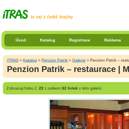
Úvod
Katalog
Registrace
Reklama
iTRAS
>
Katalog
>
Penzion Patrik
>
Galerie
> Penzion Patrik – resta
Penzion Patrik – restaurace | M
Zobrazuji
fotku č.
22
z celkem
62 fotek
v této galerii.