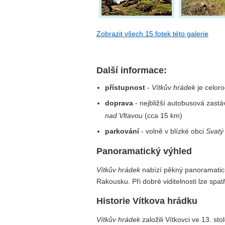
Zobrazit všech 15 fotek této galerie
Další informace:
přístupnost
-
Vítkův hrádek
je celor
doprava
- nejbližší autobusová zast
nad Vltavou
(cca 15 km)
parkování
- volně v blízké obci
Svatý
Panoramatický výhled
Vítkův hrádek
nabízí pěkný panoramatick
Rakousku. Při dobré viditelnosti lze spatři
Historie Vítkova hrádku
Vítkův hrádek
založili Vítkovci ve 13. stol