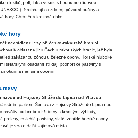
ikou lesíků, polí, luk a vesnic s hodnotnou lidovou
 (UNESCO!). Nacházejí se zde mj. původní bučiny a
é bory. Chráněná krajinná oblast.
ké hory
měř neosídlené lesy při česko-rakouské hranici
—
chovalá oblast na jihu Čech u rakouských hranic, jež byla
etiletí zakázanou zónou u železné opony. Horské hluboké
ými sklářskými osadami střídají podhorské pastviny s
samotami a menšími obcemi.
Šumavy
Šumavou od Hojsovy Stráže do Lipna nad Vltavou
—
národním parkem Šumava z Hojsovy Stráže do Lipna nad
té navštíví odlesněné hřebeny s krásnými výhledy,
pralesy, rozlehlé pastviny, slatě, zaniklé horské osady,
ová jezera a další zajímavá místa.