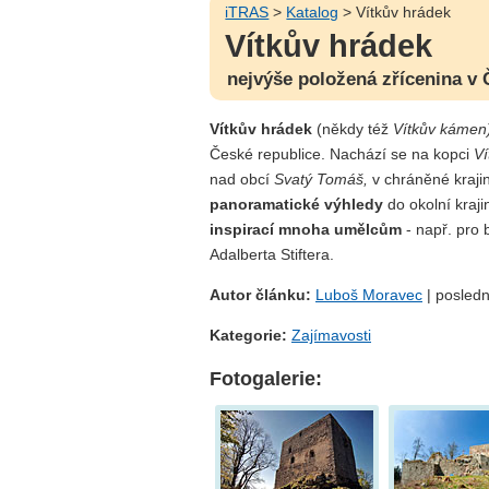
iTRAS
>
Katalog
> Vítkův hrádek
Vítkův hrádek
nejvýše položená zřícenina v 
Vítkův hrádek
(někdy též
Vítkův kámen
České republice. Nachází se na kopci
V
nad obcí
Svatý Tomáš,
v chráněné kraji
panoramatické výhledy
do okolní kraji
inspirací mnoha umělcům
- např. pro 
Adalberta Stiftera.
Autor článku:
Luboš Moravec
| posledn
Kategorie:
Zajímavosti
Fotogalerie: