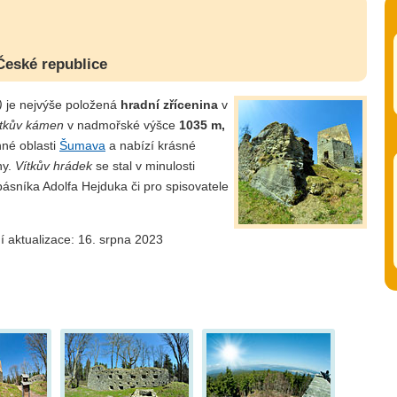
České republice
)
je nejvýše položená
hradní zřícenina
v
ítkův kámen
v nadmořské výšce
1035 m,
nné oblasti
Šumava
a nabízí krásné
ny.
Vítkův hrádek
se stal v minulosti
básníka Adolfa Hejduka či pro spisovatele
í aktualizace: 16. srpna 2023