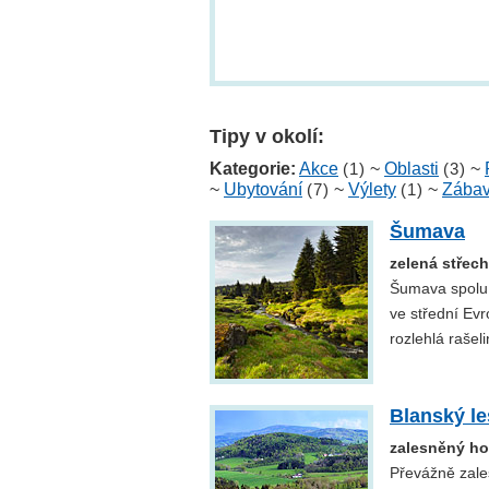
Tipy v okolí:
Kategorie:
Akce
(1)
~
Oblasti
(3)
~
~
Ubytování
(7)
~
Výlety
(1)
~
Zába
Šumava
zelená střec
Šumava spolu 
ve střední Evr
rozlehlá rašel
Blanský le
zalesněný ho
Převážně zale