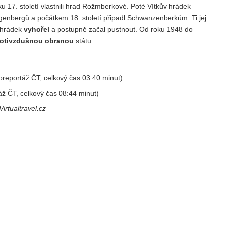
ku 17. století vlastnili hrad Rožmberkové. Poté Vítkův hrádek
genbergů a počátkem 18. století připadl Schwanzenberkům. Ti jej
y hrádek
vyhořel
a postupně začal pustnout. Od roku 1948 do
rotivzdušnou obranou
státu.
oreportáž ČT, celkový čas 03:40 minut)
áž ČT, celkový čas 08:44 minut)
Virtualtravel.cz