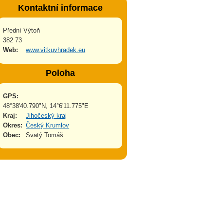
Kontaktní informace
Přední Výtoň
382 73
Web:
www.vitkuvhradek.eu
Poloha
GPS:
48°38'40.790"N, 14°6'11.775"E
Kraj:
Jihočeský kraj
Okres:
Český Krumlov
Obec:
Svatý Tomáš