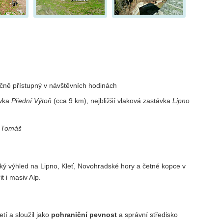
očně přístupný v návštěvních hodinách
ávka
Přední Výtoň
(cca 9 km), nejbližší vlaková zastávka
Lipno
 Tomáš
ý výhled na Lipno, Kleť, Novohradské hory a četné kopce v
t i masiv Alp.
etí a sloužil jako
pohraniční pevnost
a správní středisko