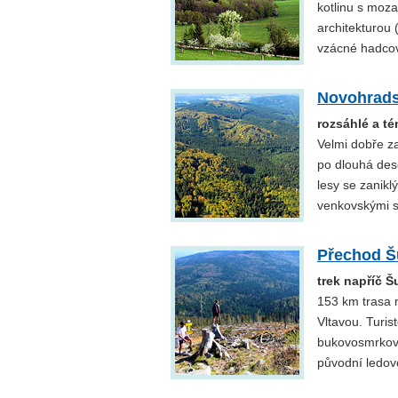
kotlinu s moza
architekturou
vzácné hadcov
Novohrads
rozsáhlé a té
Velmi dobře za
po dlouhá des
lesy se zanikl
venkovskými 
Přechod 
trek napříč 
153 km trasa 
Vltavou. Turis
bukovosmrkové 
původní ledovc