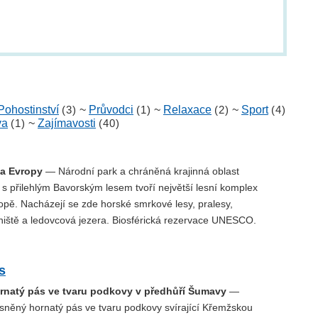
Pohostinství
(3)
~
Průvodci
(1)
~
Relaxace
(2)
~
Sport
(4)
va
(1)
~
Zajímavosti
(40)
ha Evropy
— Národní park a chráněná krajinná oblast
s přilehlým Bavorským lesem tvoří největší lesní komplex
opě. Nacházejí se zde horské smrkové lesy, pralesy,
iniště a ledovcová jezera. Biosférická rezervace UNESCO.
s
rnatý pás ve tvaru podkovy v předhůří Šumavy
—
sněný hornatý pás ve tvaru podkovy svírající Křemžskou