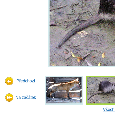
Předchozí
Na začátek
Všechn