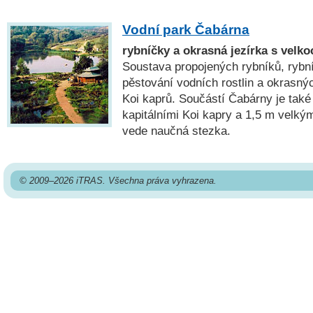
Vodní park Čabárna
rybníčky a okrasná jezírka s velk
Soustava propojených rybníků, rybní
pěstování vodních rostlin a okrasný
Koi kaprů. Součástí Čabárny je tak
kapitálními Koi kapry a 1,5 m velk
vede naučná stezka.
© 2009–2026 iTRAS. Všechna práva vyhrazena.