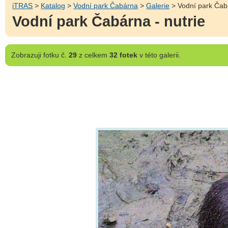
iTRAS
>
Katalog
>
Vodní park Čabárna
>
Galerie
> Vodní park Čabá
Vodní park Čabárna - nutrie
Zobrazuji
fotku č.
29
z celkem
32 fotek
v této galerii.