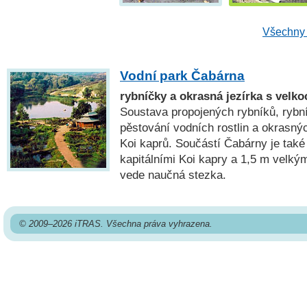
Všechny 
Vodní park Čabárna
rybníčky a okrasná jezírka s velk
Soustava propojených rybníků, rybní
pěstování vodních rostlin a okrasný
Koi kaprů. Součástí Čabárny je tak
kapitálními Koi kapry a 1,5 m velk
vede naučná stezka.
© 2009–2026 iTRAS. Všechna práva vyhrazena.