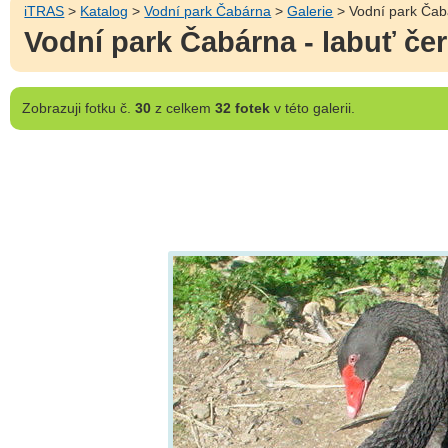
iTRAS
>
Katalog
>
Vodní park Čabárna
>
Galerie
> Vodní park Čabá
Vodní park Čabárna - labuť če
Zobrazuji
fotku č.
30
z celkem
32 fotek
v této galerii.