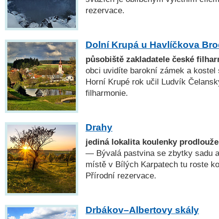
rezervace.
Dolní Krupá u Havlíčkova Br
působiště zakladatele české filha
obci uvidíte barokní zámek a kostel 
Horní Krupé rok učil Ludvík Čelansk
filharmonie.
Drahy
jediná lokalita koulenky prodlouž
— Bývalá pastvina se zbytky sadu a
místě v Bílých Karpatech tu roste k
Přírodní rezervace.
Drbákov–Albertovy skály