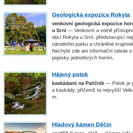
Geologická expozice Rokyta
venkovní geologická expozice ho
u Srní
— Venkovní a volně přístupná
obci Rokyta u Srní, představující n
národního parku a chráněné krajinn
Nechybí zde ani informační tabule o
popisky jednotlivých hornin.
Hájený potok
kaskádami na Paličník
— Potok je 
a kaskády, přičemž ta nejvyšší Vel
m.
Hladový kámen Děčín