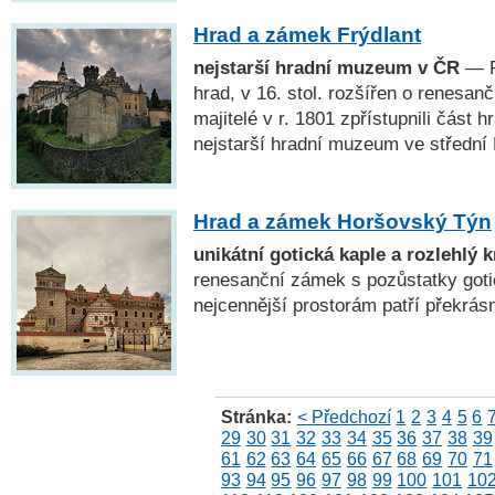
Hrad a zámek Frýdlant
nejstarší hradní muzeum v ČR
— P
hrad, v 16. stol. rozšířen o renesan
majitelé v r. 1801 zpřístupnili část h
nejstarší hradní muzeum ve střední
Hrad a zámek Horšovský Týn
unikátní gotická kaple a rozlehlý k
renesanční zámek s pozůstatky goti
nejcennější prostorám patří překrás
Stránka:
< Předchozí
1
2
3
4
5
6
29
30
31
32
33
34
35
36
37
38
39
61
62
63
64
65
66
67
68
69
70
71
93
94
95
96
97
98
99
100
101
10