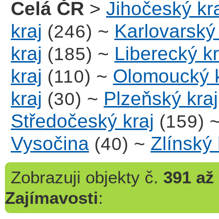
Celá ČR
>
Jihočeský kr
kraj
~
Karlovarský 
(246)
kraj
~
Liberecký kr
(185)
kraj
~
Olomoucký k
(110)
kraj
~
Plzeňský kraj
(30)
Středočeský kraj
(159)
Vysočina
~
Zlínský 
(40)
Zobrazuji
objekty č.
391 až
Zajímavosti
: