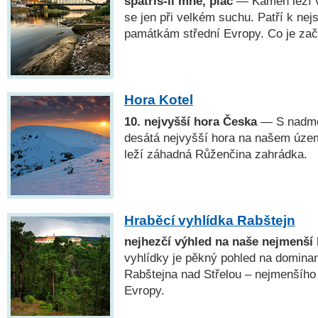
spatříš-li mne, plač
— Kámen leží v
se jen při velkém suchu. Patří k ne
památkám střední Evropy. Co je za
Hora Kotel
10. nejvyšší hora Česka
— S nadmo
desátá nejvyšší hora na našem úze
leží záhadná Růženčina zahrádka.
Hraběcí vyhlídka Rabštejn
nejhezčí výhled na naše nejmenší 
vyhlídky je pěkný pohled na dominan
Rabštejna nad Střelou – nejmenšího
Evropy.