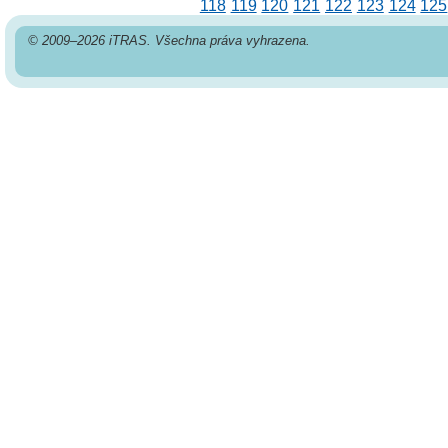
118
119
120
121
122
123
124
125
© 2009–2026 iTRAS. Všechna práva vyhrazena.