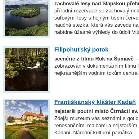
zachovalé lesy nad Slapskou přeh
přírodní rezervace se zachovalými k
suťovými lesy s hojným tisem čer
naučná stezka, která vás zavede na 
nabídne úžasné výhledy do údolí Vlt
Filipohuťský potok
scenérie z filmu Rok na Šumavě
— 
zobrazován v dokumentárním filmu R
nejkrásnějším vodním tokům centrá
Františkánský klášter Kadaň
nejstarší poutní místo Čtrnácti s
Zdejší muzeum vás seznámí s gotick
renesančními malbami a nejstarším
Kadani. Národní kulturní památka.