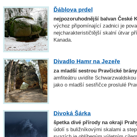
Ďáblova prdel
nejpozoruhodnější balvan České 
výchoz připomínající zadnici je pov
nejcharakterističtější skalní útvar 
Kanada.
Divadlo Hamr na Jezeře
za mladší sestrou Pravčické brány
amfiteátru uvidíte Schwarzwaldskou 
jako o mladší sestřičce proslulé Pra
Divoká Šárka
špetka divé přírody na okraji Prah
údolí s buližníkovými skalami a ste
svazích je oblíbeným výletním cílem