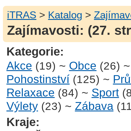
iTRAS
>
Katalog
>
Zajímav
Zajímavosti: (27. st
Kategorie:
Akce
~
Obce
(19)
(26)
Pohostinství
~
Prů
(125)
Relaxace
~
Sport
(84)
(
Výlety
~
Zábava
(23)
(1
Kraje: