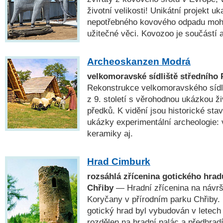
životní velikosti! Unikátní projekt uk
nepotřebného kovového odpadu moho
užitečné věci. Kovozoo je součástí 
Archeoskanzen Modrá
velkomoravské sídliště středního
Rekonstrukce velkomoravského sídl
z 9. století s věrohodnou ukázkou ž
předků. K vidění jsou historické sta
ukázky experimentální archeologie:
keramiky aj.
Hrad Cimburk
rozsáhlá zřícenina gotického hrad
Chřiby
— Hradní zřícenina na návrš
Koryčany v přírodním parku Chřiby. 
gotický hrad byl vybudován v letech
rozdělen na hradní palác a předhrad