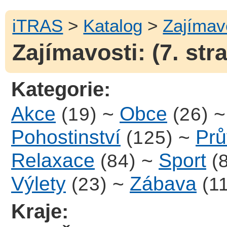
iTRAS
>
Katalog
>
Zajímav
Zajímavosti: (7. str
Kategorie:
Akce
~
Obce
(19)
(26)
Pohostinství
~
Prů
(125)
Relaxace
~
Sport
(84)
(
Výlety
~
Zábava
(23)
(1
Kraje: