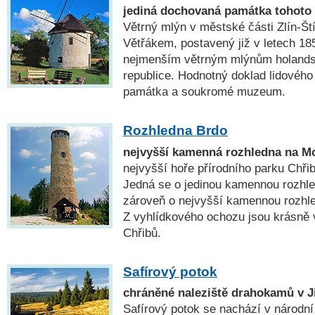
jediná dochovaná památka tohoto 
Větrný mlýn v městské části Zlín-Ští
Větřákem, postavený již v letech 185
nejmenším větrným mlýnům holands
republice. Hodnotný doklad lidového 
památka a soukromé muzeum.
Rozhledna Brdo
nejvyšší kamenná rozhledna na M
nejvyšší hoře přírodního parku Chřib
Jedná se o jedinou kamennou rozhle
zároveň o nejvyšší kamennou rozhl
Z vyhlídkového ochozu jsou krásně v
Chřibů.
Safírový potok
chráněné naleziště drahokamů v J
Safírový potok se nachází v národní 