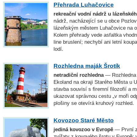
Přehrada Luhačovice
rekreační vodní nádrž u lázeňské
nádrž, nacházející se u obce Pozlov
lázeňským městem Luhačovice na ok
Kolem přehrady vede asfaltka vhodná 
line bruslení; nechybí ani letní koup
lodí.
Rozhledna maják Šrotík
netradiční rozhledna
— Rozhledna 
Ekoland na okraji Starého Města u 
stavba souvisí s firemní filozofií a
ukazovat správnou cestu „v moři od
plošiny se otevírá kruhový rozhled.
Kovozoo Staré Město
jediná kovozoo v Evropě
— První z
zvířaty z kovového šrotu v Evropě; 