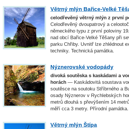
Větrný mlýn Bařice-Velké Tě
celodřevěný větrný mlýn z první po
Celodřevěný dvoupatrový a celootoč
německého typu z první poloviny 19. 
nad obcí Bařice-Velké Těšany při se
parku Chřiby. Uvnitř lze zhlédnout 
techniky. Technická památka.
Nýznerovské vodopády
divoká soutěska s kaskádami a v
horách
— Kaskádovitá soustava vo
soutěsce na soutoku Stříbrného a B
osady Nýznerov v Rychlebských hor
metrů dlouhá s převýšením 14 metrů
měří cca 3 metry. Přírodní památka.
Větrný mlýn Štípa