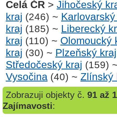
Celá ČR
>
Jihočeský kr
kraj
~
Karlovarský 
(246)
kraj
~
Liberecký kr
(185)
kraj
~
Olomoucký k
(110)
kraj
~
Plzeňský kraj
(30)
Středočeský kraj
(159)
Vysočina
~
Zlínský 
(40)
Zobrazuji
objekty č.
91 až 
Zajímavosti
: