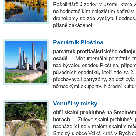
Rašeliniště Jizerky, v území, které v
nejhodnotnějším nalezištím safírů v
drahokamy se zde vyskytují dodnes, 
přísně zakázáno!
Památník Ploština
památník protifašistického odboje
osadě
— Monumentální památník pro
nad bývalou osadou Ploština, připom
původních osadníků, kteří zde za 2.
přechovávali partyzány, za což byl
německými okupanty. Národní kultu
Venušiny misky
obří skalní prohlubně na Smolné
horách
— Žulové skalní prohlubně, p
nacházející se v malém skalním mě
Smolný u obce Velká Kraš v Rychle