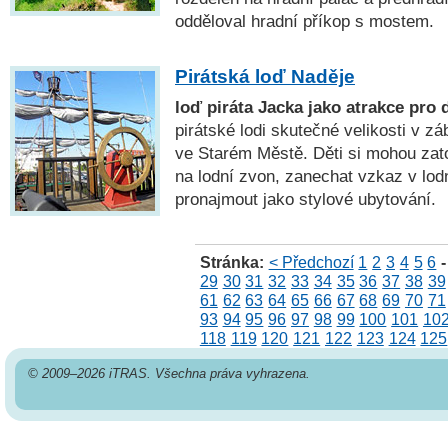
odděloval hradní příkop s mostem.
Pirátská loď Naděje
loď piráta Jacka jako atrakce pro d
pirátské lodi skutečné velikosti v z
ve Starém Městě. Děti si mohou zato
na lodní zvon, zanechat vzkaz v lodn
pronajmout jako stylové ubytování.
Stránka:
< Předchozí
1
2
3
4
5
6
-
29
30
31
32
33
34
35
36
37
38
39
61
62
63
64
65
66
67
68
69
70
71
93
94
95
96
97
98
99
100
101
10
118
119
120
121
122
123
124
125
© 2009–2026 iTRAS. Všechna práva vyhrazena.