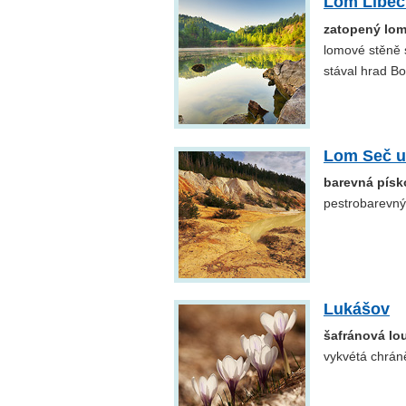
Lom Libeč
zatopený lom
lomové stěně s
stával hrad Bo
Lom Seč u
barevná pís
pestrobarevným
Lukášov
šafránová lo
vykvétá chrán