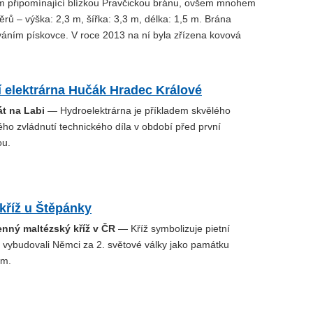
 připomínající blízkou Pravčickou bránu, ovšem mnohem
ů – výška: 2,3 m, šířka: 3,3 m, délka: 1,5 m. Brána
áváním pískovce. V roce 2013 na ní byla zřízena kovová
 elektrárna Hučák Hradec Králové
át na Labi
— Hydroelektrárna je příkladem skvělého
ého zvládnutí technického díla v období před první
ou.
kříž u Štěpánky
enný maltézský kříž v ČR
— Kříž symbolizuje pietní
u vybudovali Němci za 2. světové války jako památku
ům.