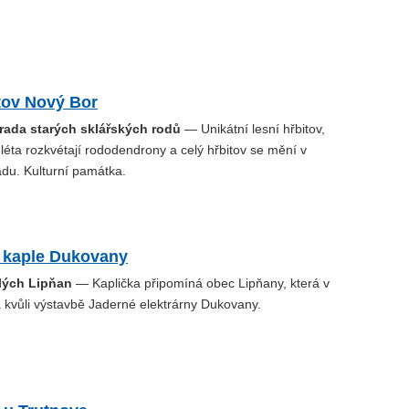
tov Nový Bor
hrada starých sklářských rodů
— Unikátní lesní hřbitov,
éta rozkvétají rododendrony a celý hřbitov se mění v
adu. Kulturní památka.
 kaple Dukovany
lých Lipňan
— Kaplička připomíná obec Lipňany, která v
a kvůli výstavbě Jaderné elektrárny Dukovany.