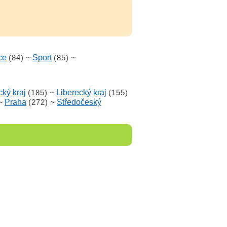
ce
(84)
~
Sport
(85)
~
ký kraj
(185)
~
Liberecký kraj
(155)
~
Praha
(272)
~
Středočeský