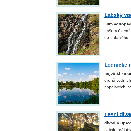
Labský v
30m vodopád
našem území. 
do Labského d
Lednické 
největší kol
druhů vodních
popelavých js
Lesní div
divadlo upros
začalo hrát di