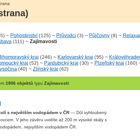
trana
strana)
15)
~
Pohostinství
(125)
~
Průvodci
(3)
~
Půjčovny
(8)
~
Relaxa
ábava
(111)
~
Zajímavosti
Jihomoravský kraj
(246)
~
Karlovarský kraj
(95)
~
Královéhradec
omoucký kraj
(52)
~
Pardubický kraj
(30)
~
Plzeňský kraj
(160)
ysočina
(40)
~
Zlínský kraj
(62)
kem
1906 objektů
typu
Zajímavosti
:
l
olí s největším vodopádem v ČR
— Důl vyhloubený
ovcem. V jeho závěru uvidíte až 200 m vysoké skály s
odopádem, nejvyšším vodopádem ČR.