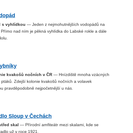
odopád
 s vyhlídkou
— Jeden z nejmohutnějších vodopádů na
Přímo nad ním je pěkná vyhlídka do Labské rokle a dále
olu.
rybníky
onie kvakošů nočních v ČR
— Hnízdiště mnoha vzácných
 ptáků. Zdejší kolonie kvakošů nočních a volavek
ou pravděpodobně nejpočetnější u nás.
adlo Sloup v Čechách
třed skal
— Přírodní amfiteátr mezi skalami, kde se
vadlo už v roce 1921.