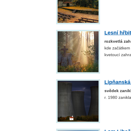
Lesní hřbi
rozkvetlá za
kde začátkem l
kvetoucí zahr
Lipňanská
svědek zanik
r. 1980 zanikl