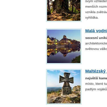
svým vzhledem
menších rozměr
vznikla zvětr
vyhlídka.
Malá vodní
secesní unik
architektonick
světovou válk
Maltézský 
největší kam
místo, které t
padlým voják