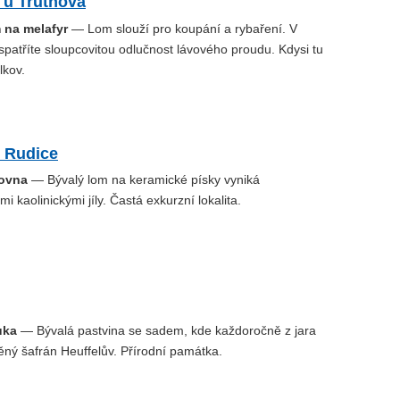
 u Trutnova
 na melafyr
— Lom slouží pro koupání a rybaření. V
patříte sloupcovitou odlučnost lávového proudu. Kdysi tu
lkov.
 Rudice
kovna
— Bývalý lom na keramické písky vyniká
i kaolinickými jíly. Častá exkurzní lokalita.
uka
— Bývalá pastvina se sadem, kde každoročně z jara
ěný šafrán Heuffelův. Přírodní památka.