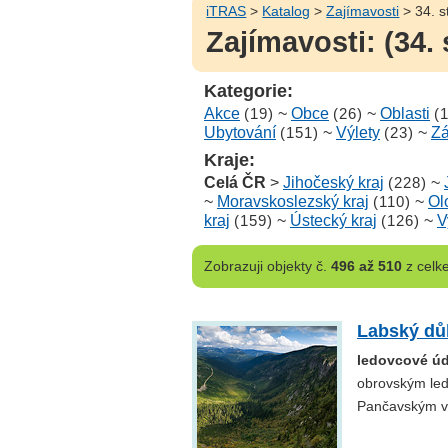
iTRAS
>
Katalog
>
Zajímavosti
> 34. s
Zajímavosti: (34. 
Kategorie:
Akce
(19)
~
Obce
(26)
~
Oblasti
(
Ubytování
(151)
~
Výlety
(23)
~
Z
Kraje:
Celá ČR
>
Jihočeský kraj
(228)
~
~
Moravskoslezský kraj
(110)
~
Ol
kraj
(159)
~
Ústecký kraj
(126)
~
V
Zobrazuji
objekty č.
496 až 510
z cel
Labský dů
ledovcové úd
obrovským led
Pančavským v