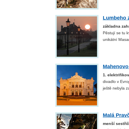
Lumbeho 
základna zah
Pěstují se tu 
unikátní Masar
Mahenovo 
1. elektrifik
divadlo v Evro
ještě nebyla z
Malá Prav
menší sestřič