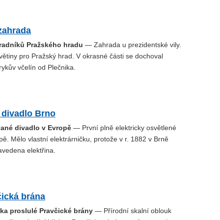
zahrada
radníků Pražského hradu
— Zahrada u prezidentské vily.
květiny pro Pražský hrad. V okrasné části se dochoval
ykův včelín od Plečnika.
divadlo Brno
ované divadlo v Evropě
— První plně elektricky osvětlené
pě. Mělo vlastní elektrárničku, protože v r. 1882 v Brně
avedena elektřina.
čická brána
ka proslulé Pravčické brány
— Přírodní skalní oblouk