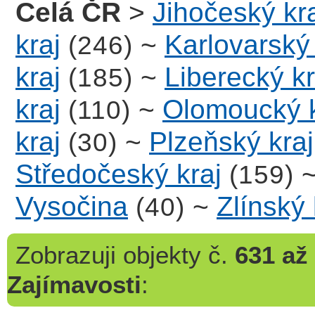
Celá ČR
>
Jihočeský kr
kraj
~
Karlovarský 
(246)
kraj
~
Liberecký kr
(185)
kraj
~
Olomoucký k
(110)
kraj
~
Plzeňský kraj
(30)
Středočeský kraj
(159)
Vysočina
~
Zlínský 
(40)
Zobrazuji
objekty č.
631 až
Zajímavosti
: