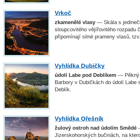
Vrkoč
zkamenělé vlasy
— Skála s jedine
sloupcovitého vějířovitého rozpadu 
připomínají silné prameny vlasů, tzv
Vyhlídka Dubičky
údolí Labe pod Deblíkem
— Pěkný v
Barbory v Dubičkách do údolí Labe
Deblík.
Vyhlídka Ořešník
žulový ostroh nad údolím Smědé
—
Jizerskohorských bučinách, na kter