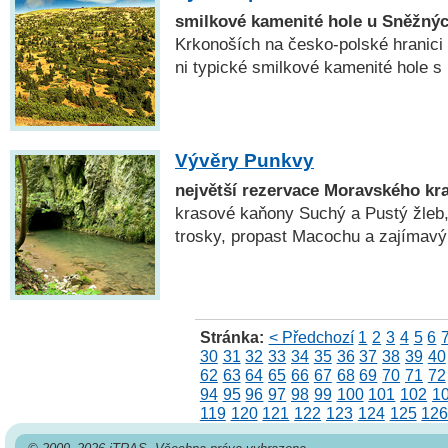
smilkové kamenité hole u Sněžný
Krkonoších na česko-polské hranici 
ni typické smilkové kamenité hole s
Vývěry Punkvy
největší rezervace Moravského kr
krasové kaňony Suchý a Pustý žleb, 
trosky, propast Macochu a zajímavý
Stránka:
< Předchozí
1
2
3
4
5
6
30
31
32
33
34
35
36
37
38
39
40
62
63
64
65
66
67
68
69
70
71
72
94
95
96
97
98
99
100
101
102
1
119
120
121
122
123
124
125
12