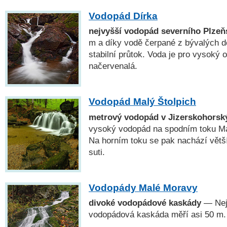
Vodopád Dírka
nejvyšší vodopád severního Plzeň
m a díky vodě čerpané z bývalých 
stabilní průtok. Voda je pro vysoký 
načervenalá.
Vodopád Malý Štolpich
metrový vodopád v Jizerskohorsk
vysoký vodopád na spodním toku Mal
Na horním toku se pak nachází vět
suti.
Vodopády Malé Moravy
divoké vodopádové kaskády
— Nej
vodopádová kaskáda měří asi 50 m.