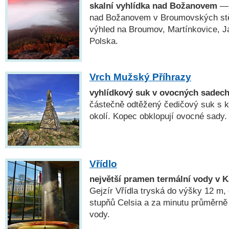
skalní vyhlídka nad Božanovem
— 
nad Božanovem v Broumovských stě
výhled na Broumov, Martínkovice, Ja
Polska.
Vrch Mužský Příhrazy
vyhlídkový suk v ovocných sadec
částečně odtěžený čedičový suk s 
okolí. Kopec obklopují ovocné sady.
Vřídlo
největší pramen termální vody v 
Gejzír Vřídla tryská do výšky 12 m, 
stupňů Celsia a za minutu průměrně 
vody.