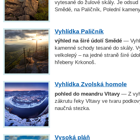
vytesané do žulové skály. Je odsud 
Smědé, na Paličník, Polední kameny 
Vyhlídka Paličník
výhled na širé údolí Smědé
— Vyhlí
kamenné schody tesané do skály. Vý
velkolepý – na jedné straně širé úd
hřebeny Krkonoš.
Vyhlídka Zvolská homole
pohled do meandru Vltavy
— Z vyhl
zákrutu řeky Vltavy ve tvaru podkov
naučná stezka.
Vysoká pláň