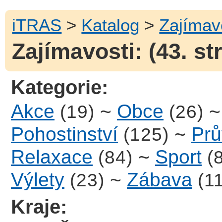
iTRAS
>
Katalog
>
Zajímav
Zajímavosti: (43. st
Kategorie:
Akce
~
Obce
(19)
(26)
Pohostinství
~
Prů
(125)
Relaxace
~
Sport
(84)
(
Výlety
~
Zábava
(23)
(1
Kraje: