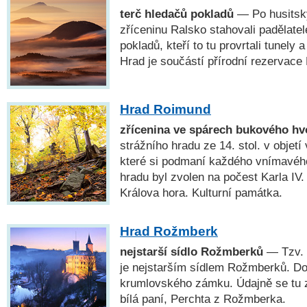
terč hledačů pokladů
— Po husitsk
zříceninu Ralsko stahovali padělatelé
pokladů, kteří to tu provrtali tunely 
Hrad je součástí přírodní rezervace
Hrad Roimund
zřícenina ve spárech bukového h
strážního hradu ze 14. stol. v objet
které si podmaní každého vnímavéh
hradu byl zvolen na počest Karla IV
Králova hora. Kulturní památka.
Hrad Rožmberk
nejstarší sídlo Rožmberků
— Tzv. r
je nejstarším sídlem Rožmberků. Do
krumlovského zámku. Údajně se tu z
bílá paní, Perchta z Rožmberka.