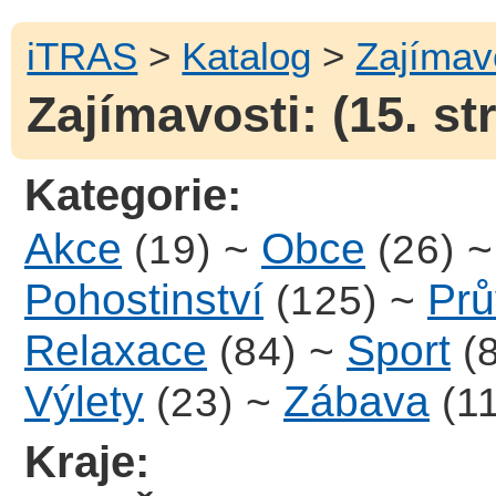
iTRAS
>
Katalog
>
Zajímav
Zajímavosti: (15. st
Kategorie:
Akce
~
Obce
(19)
(26)
Pohostinství
~
Prů
(125)
Relaxace
~
Sport
(84)
(
Výlety
~
Zábava
(23)
(1
Kraje: