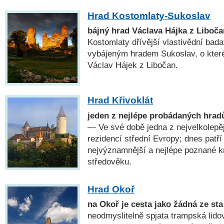
Hrad Kostomlaty-Sukoslav
bájný hrad Václava Hájka z Liboča
Kostomlaty dřívější vlastivědní bada
vybájeným hradem Sukoslav, o kter
Václav Hájek z Libočan.
Hrad Křivoklát
jeden z nejlépe probádaných hrad
— Ve své době jedna z nejvelkolepě
rezidencí střední Evropy; dnes patří
nejvýznamnější a nejlépe poznané 
středověku.
Hrad Okoř
na Okoř je cesta jako žádná ze st
neodmyslitelně spjata trampská lido