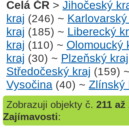
Celá ČR
>
Jihočeský kr
kraj
~
Karlovarský 
(246)
kraj
~
Liberecký kr
(185)
kraj
~
Olomoucký k
(110)
kraj
~
Plzeňský kraj
(30)
Středočeský kraj
(159)
Vysočina
~
Zlínský 
(40)
Zobrazuji
objekty č.
211 až
Zajímavosti
: