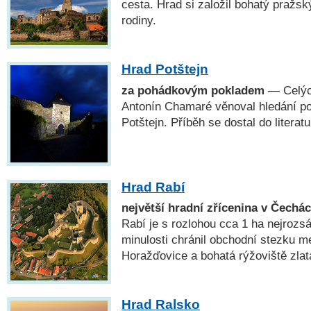
cesta. Hrad si založil bohatý pražs
rodiny.
Hrad Potštejn
za pohádkovým pokladem
— Celých
Antonín Chamaré věnoval hledání po
Potštejn. Příběh se dostal do literatur
Hrad Rabí
největší hradní zřícenina v Čechá
Rabí je s rozlohou cca 1 ha nejrozs
minulosti chránil obchodní stezku m
Horažďovice a bohatá rýžoviště zlat
Hrad Ralsko