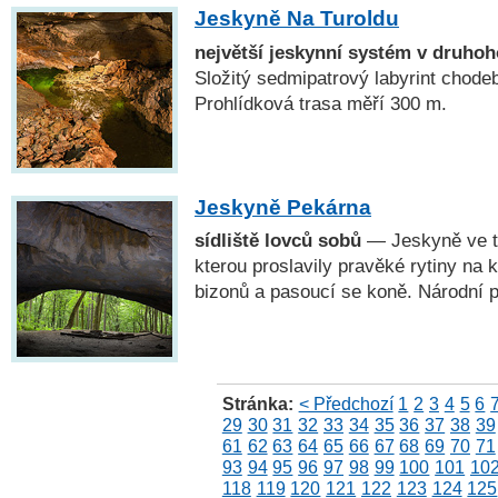
Jeskyně Na Turoldu
největší jeskynní systém v druho
Složitý sedmipatrový labyrint chodeb
Prohlídková trasa měří 300 m.
Jeskyně Pekárna
sídliště lovců sobů
— Jeskyně ve t
kterou proslavily pravěké rytiny na 
bizonů a pasoucí se koně. Národní p
Stránka:
< Předchozí
1
2
3
4
5
6
29
30
31
32
33
34
35
36
37
38
39
61
62
63
64
65
66
67
68
69
70
71
93
94
95
96
97
98
99
100
101
10
118
119
120
121
122
123
124
125