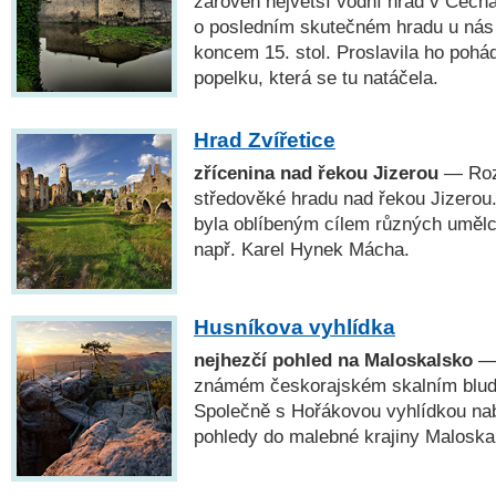
zároveň největší vodní hrad v Čech
o posledním skutečném hradu u nás 
koncem 15. stol. Proslavila ho pohád
popelku, která se tu natáčela.
Hrad Zvířetice
zřícenina nad řekou Jizerou
— Rozl
středověké hradu nad řekou Jizerou
byla oblíbeným cílem různých umělců,
např. Karel Hynek Mácha.
Husníkova vyhlídka
nejhezčí pohled na Maloskalsko
— 
známém českorajském skalním bludiš
Společně s Hořákovou vyhlídkou nab
pohledy do malebné krajiny Maloska