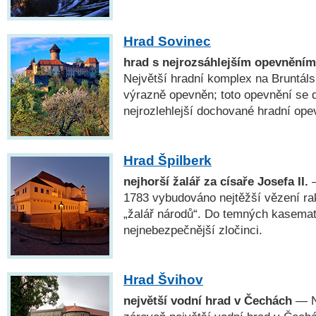
Hrad Sovinec
hrad s nejrozsáhlejším opevněním 
Největší hradní komplex na Bruntáls
výrazně opevněn; toto opevnění se 
nejrozlehlejší dochované hradní ope
Hrad Špilberk
nejhorší žalář za císaře Josefa II.
—
1783 vybudováno nejtěžší vězení ra
„žalář národů“. Do temných kasemat 
nejnebezpečnější zločinci.
Hrad Švihov
největší vodní hrad v Čechách
— Ne