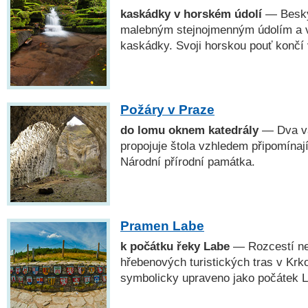
kaskádky v horském údolí
— Besky
malebným stejnojmenným údolím a v
kaskádky. Svoji horskou pouť končí
Požáry v Praze
do lomu oknem katedrály
— Dva vá
propojuje štola vzhledem připomínají
Národní přírodní památka.
Pramen Labe
k počátku řeky Labe
— Rozcestí ne
hřebenových turistických tras v Krko
symbolicky upraveno jako počátek L