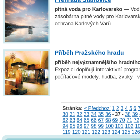
pitná voda pro Karlovarsko
— Vodní
zásobárna pitné vody pro Karlovars
ochrana Karlových Varů.
Příběh Pražského hradu
příběh nejvýznamnějšího hradníh
Expozici doplňují interaktivní progr
počítačové modely, hudba, zvuky i 
Stránka:
< Předchozí
1
2
3
4
5
6
30
31
32
33
34
35
36
- 37 -
38
39
62
63
64
65
66
67
68
69
70
71
72
94
95
96
97
98
99
100
101
102
1
119
120
121
122
123
124
125
12