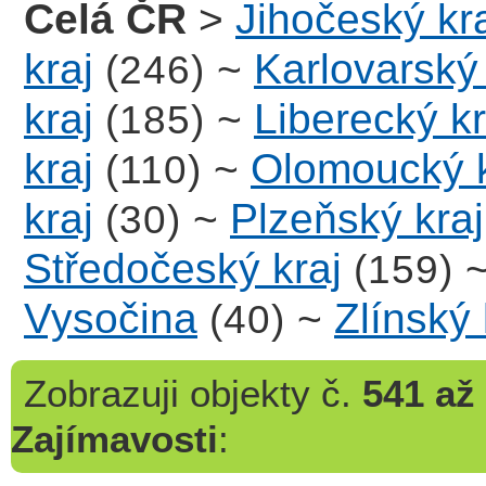
Celá ČR
>
Jihočeský kr
kraj
~
Karlovarský 
(246)
kraj
~
Liberecký kr
(185)
kraj
~
Olomoucký k
(110)
kraj
~
Plzeňský kraj
(30)
Středočeský kraj
(159)
Vysočina
~
Zlínský 
(40)
Zobrazuji
objekty č.
541 až
Zajímavosti
: