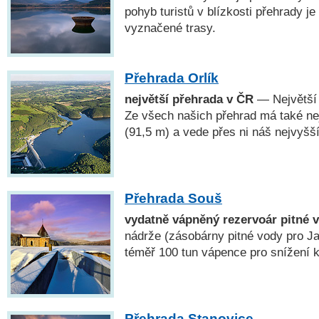
pohyb turistů v blízkosti přehrady 
vyznačené trasy.
Přehrada Orlík
největší přehrada v ČR
— Největší 
Ze všech našich přehrad má také ne
(91,5 m) a vede přes ni náš nejvyšš
Přehrada Souš
vydatně vápněný rezervoár pitné 
nádrže (zásobárny pitné vody pro J
téměř 100 tun vápence pro snížení k
Přehrada Stanovice