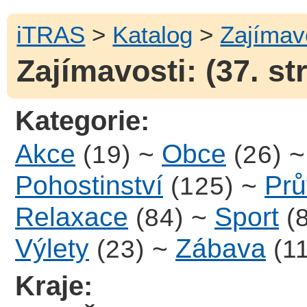
iTRAS
>
Katalog
>
Zajímav
Zajímavosti: (37. st
Kategorie:
Akce
~
Obce
(19)
(26)
Pohostinství
~
Prů
(125)
Relaxace
~
Sport
(84)
(
Výlety
~
Zábava
(23)
(1
Kraje: