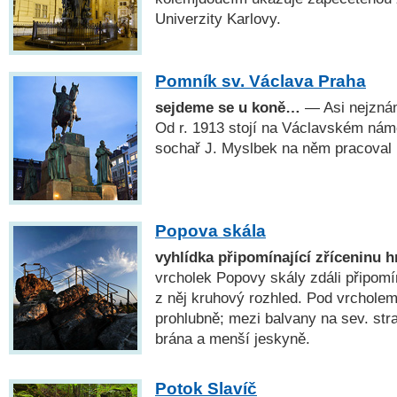
Univerzity Karlovy.
Pomník sv. Václava Praha
sejdeme se u koně…
— Asi nejznám
Od r. 1913 stojí na Václavském nám
sochař J. Myslbek na něm pracoval p
Popova skála
vyhlídka připomínající zříceninu 
vrcholek Popovy skály zdáli připomín
z něj kruhový rozhled. Pod vrcholem
prohlubně; mezi balvany na sev. stra
brána a menší jeskyně.
Potok Slavíč