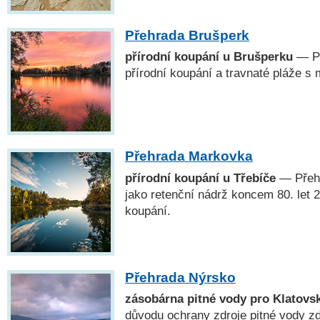
Přehrada Brušperk
přírodní koupání u Brušperku
— Př
přírodní koupání a travnaté pláže s
Přehrada Markovka
přírodní koupání u Třebíče
— Přehr
jako retenční nádrž koncem 80. let 20
koupání.
Přehrada Nýrsko
zásobárna pitné vody pro Klatovs
důvodu ochrany zdroje pitné vody zd