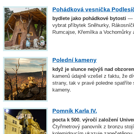
Pohádková vesnička Podlesí
bydlete jako pohádkové bytosti
— P
vybrat příbytek Sněhurky, Rákosníčk
Rumcajse, Křemílka a Vochomůrky a
Polední kameny
když je slunce nejvýš nad obzore
kamenů údajně vzešel z faktu, že dív
strany, tak v pravé poledne spatříte
kameny.
Pomník Karla IV.
pocta k 500. výročí založení Unive
Čtyřmetrový panovník z bronzu stoj
kolemjdoucím ukazuje zapečetěnou z