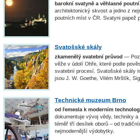
barokní svatyně a věhlasné poutní
architektonický skvost a jedno z ne
poutních míst v ČR. Svatyni papež po
Svatošské skály
zkamenělý svatební průvod
— Pozo
věže v údolí Ohře, které podle pově
svatební procesí. Svatošské skály i
jsou J. W. Goethe, Vilém Mrštík, Si
Technické muzeum Brno
od řemesla k moderním technolog
dokumentuje vývoj vědy, techniky a
téměř tří desítek oborů – od tradičn
nejmodernější výdobytky.