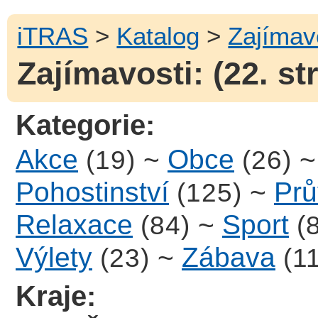
iTRAS
>
Katalog
>
Zajímav
Zajímavosti: (22. st
Kategorie:
Akce
~
Obce
(19)
(26)
Pohostinství
~
Prů
(125)
Relaxace
~
Sport
(84)
(
Výlety
~
Zábava
(23)
(1
Kraje: