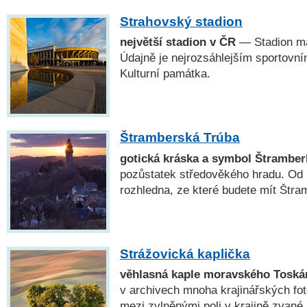
Strahovský stadion
největší stadion v ČR
— Stadion má
Údajně je nejrozsáhlejším sportovní
Kulturní památka.
Štramberská Trúba
gotická kráska a symbol Štramber
pozůstatek středověkého hradu. Od r
rozhledna, ze které budete mít Štram
Strážovická kaplička
věhlasná kaple moravského Toská
v archivech mnoha krajinářských fot
mezi zvlněnými poli v krajině zvan