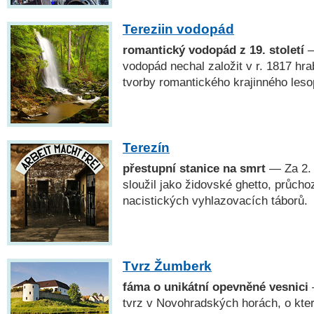
Tereziin vodopád
romantický vodopád z 19. století
—
vodopád nechal založit v r. 1817 hr
tvorby romantického krajinného leso
Terezín
přestupní stanice na smrt
— Za 2. 
sloužil jako židovské ghetto, průcho
nacistických vyhlazovacích táborů.
Tvrz Žumberk
fáma o unikátní opevněné vesnici
tvrz v Novohradských horách, o kter