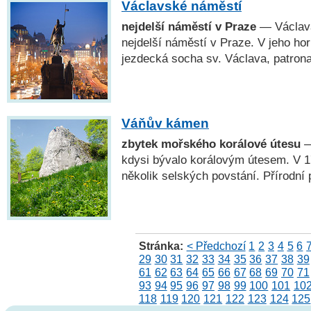
Václavské náměstí
nejdelší náměstí v Praze
— Václavá
nejdelší náměstí v Praze. V jeho hor
jezdecká socha sv. Václava, patro
Váňův kámen
zbytek mořského korálové útesu
—
kdysi bývalo korálovým útesem. V 17
několik selských povstání. Přírodní
Stránka:
< Předchozí
1
2
3
4
5
6
29
30
31
32
33
34
35
36
37
38
39
61
62
63
64
65
66
67
68
69
70
71
93
94
95
96
97
98
99
100
101
10
118
119
120
121
122
123
124
125