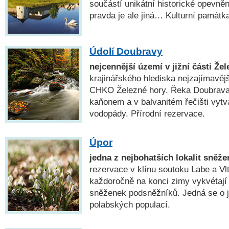
součástí unikátní historické opevn
pravda je ale jiná… Kulturní památk
Údolí Doubravy
nejcennější území v jižní části Že
krajinářského hlediska nejzajímavější 
CHKO Železné hory. Řeka Doubrava 
kaňonem a v balvanitém řečišti vytvá
vodopády. Přírodní rezervace.
Úpor
jedna z nejbohatších lokalit sněže
rezervace v klínu soutoku Labe a Vl
každoročně na konci zimy vykvétají
sněženek podsněžníků. Jedná se o j
polabských populací.