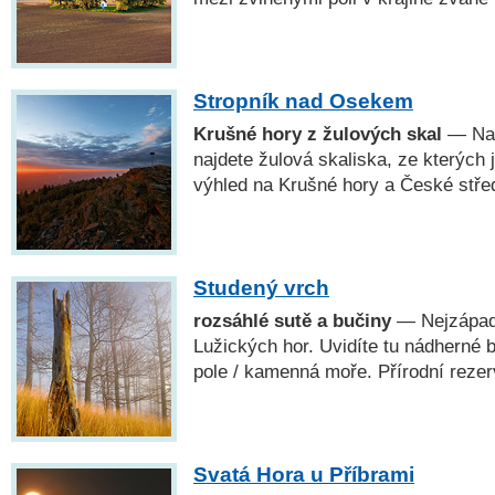
Stropník nad Osekem
Krušné hory z žulových skal
— Na 
najdete žulová skaliska, ze kterých 
výhled na Krušné hory a České stře
Studený vrch
rozsáhlé sutě a bučiny
— Nejzápad
Lužických hor. Uvidíte tu nádherné 
pole / kamenná moře. Přírodní rezer
Svatá Hora u Příbrami