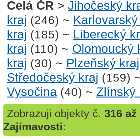
Celá ČR
>
Jihočeský kr
kraj
~
Karlovarský 
(246)
kraj
~
Liberecký kr
(185)
kraj
~
Olomoucký k
(110)
kraj
~
Plzeňský kraj
(30)
Středočeský kraj
(159)
Vysočina
~
Zlínský 
(40)
Zobrazuji
objekty č.
316 až
Zajímavosti
: